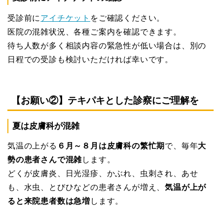
受診前に
アイチケット
をご確認ください。
医院の混雑状況、各種ご案内を確認できます。
待ち人数が多く相談内容の緊急性が低い場合は、別の
日程での受診も検討いただければ幸いです。
【お願い②】テキパキとした診察にご理解を
夏は皮膚科が混雑
気温の上がる
６月～８月は皮膚科の繁忙期
で、毎年
大
勢の患者さんで混雑
します。
どくが皮膚炎、日光湿疹、かぶれ、虫刺され、あせ
も、水虫、とびひなどの患者さんが増え、
気温が上が
ると来院患者数は急増
します。