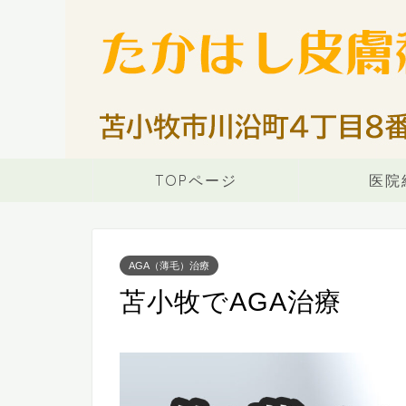
TOPページ
医院
AGA（薄毛）治療
苫小牧でAGA治療