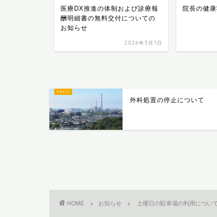
再開します
医療DX推進の体制および診療報
院長の健康
酬明細書の無料交付についての
お知らせ
2023年7月12日
2026年5月1日
外科処置の停止について
HOME
お知らせ
土曜日の駐車場の利用につい